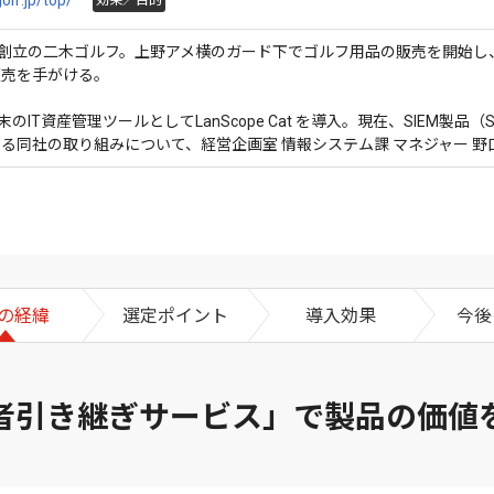
olf.jp/top/
効果／目的
10月創立の二木ゴルフ。上野アメ横のガード下でゴルフ用品の販売を開始し
販売を手がける。
のIT資産管理ツールとしてLanScope Cat を導入。現在、SIEM製品
る同社の取り組みについて、経営企画室 情報システム課 マネジャー 野
の経緯
選定ポイント
導入効果
今後
者引き継ぎサービス」で製品の価値