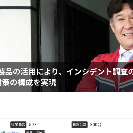
tと連携製品の活用により、インシデント調
対策の構成を実現
597
300台
従業員数
管理台数