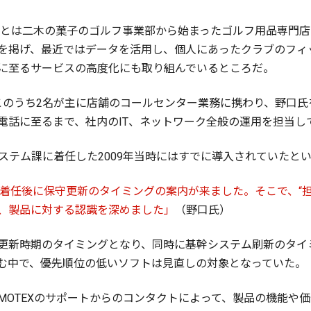
、もとは二木の菓子のゴルフ事業部から始まったゴルフ用品専門店
を掲げ、最近ではデータを活用し、個人にあったクラブのフィ
に至るサービスの高度化にも取り組んでいるところだ。
このうち2名が主に店舗のコールセンター業務に携わり、野口氏
電話に至るまで、社内のIT、ネットワーク全般の運用を担当し
情報システム課に着任した2009年当時にはすでに導入されていたと
の着任後に保守更新のタイミングの案内が来ました。そこで、“
、製品に対する認識を深めました」
（野口氏）
更新時期のタイミングとなり、同時に基幹システム刷新のタイ
む中で、優先順位の低いソフトは見直しの対象となっていた。
ついてはMOTEXのサポートからのコンタクトによって、製品の機