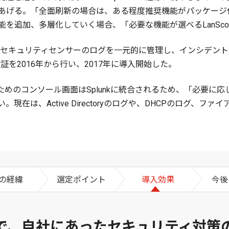
あげる。「全面刷新の場合は、ある程度推奨機能がパッケージ
を追加、多層化していく場合、「必要な機能が選べるLanScop
数のセキュリティセンサーのログを一元的に管理し、インシデン
の検証を2016年から行い、2017年に導入開始した。
のためのコンソール画面はSplunkに統合されるため、「必要
在は、Active Directoryのログや、DHCPのログ、
の経緯
選定ポイント
導入効果
今後
で、自社にあったセキュリティ対策