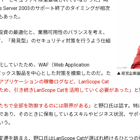
ws Server 2003のサポート終了のタイミングが相次
もあった。
投資の最適化と、業務可用性のバランスを考え、
かけて、「発見型」のセキュリティ対策を行うよう仕組
たため、WAF（Web Application
ンドボックス製品を中心とした対策を模索したのだ。た
▲ 経営企画室
リケーションの稼働ログなど、LanScope Cat
、引き続きLanScope Catを活用していく必要があった」
と
たちで全部を防御するのには限界がある」
と野口氏は話す。特
であり、そのときに保有しているスキルやビジネス状況、サポ
いう。
遷を踏まえ、野口氏はLanScope Catが選ばれ続けるひと