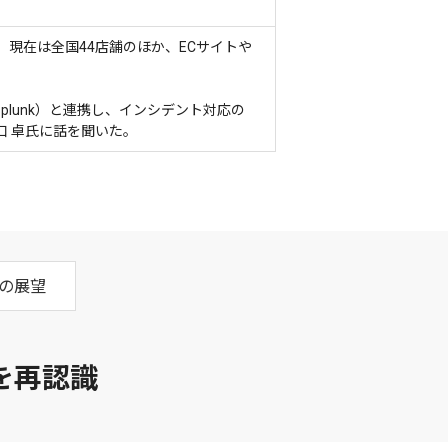
、現在は全国44店舗のほか、ECサイトや
（Splunk）と連携し、インシデント対応の
口 卓氏に話を聞いた。
の展望
を再認識