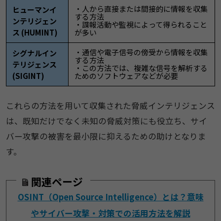
・人から直接または間接的に情報を収集
ヒューマンイ
する方法
ンテリジェン
・諜報活動や監視によって得られること
ス (HUMINT)
が多い
・通信や電子信号の傍受から情報を収集
シグナルイン
する方法
テリジェンス
・この方法では、複雑な信号を解析する
(SIGINT)
ためのソフトウェアなどが必要
これらの方法を用いて収集された脅威インテリジェンス
は、既知だけでなく未知の脅威対策にも役立ち、サイ
バー攻撃の被害を最小限に抑えるための助けとなりま
す。
関連ページ
OSINT（Open Source Intelligence）とは？意味
やサイバー攻撃・対策での活用方法を解説