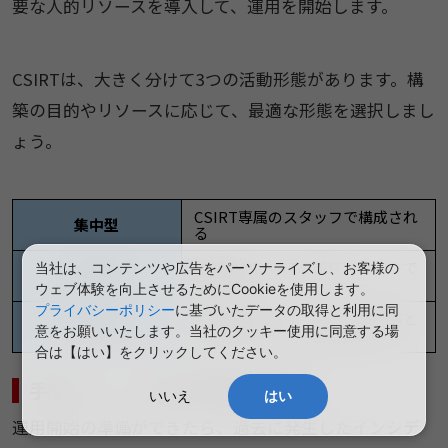
要な人的リソースを導入して、運用を開始します。
CSIRTは、大きく分けて3つの活動形態があります。構
築の目的やリソースに応じて、最適な形態を選択しまし
ょう。
CSIRT専属のスタッフで構成され
集中型
る
他部署とCSIRTの兼任スタッフで
当社は、コンテンツや広告をパーソナライズし、お客様の
分散型
構成される
ウェブ体験を向上させるためにCookieを使用します。
プライバシーポリシー
に基づいたデータの取得と利用に同
CSIRT専属のスタッフと他部署と
統合型
意をお願いいたします。当社のクッキー使用に同意する場
の兼任スタッフで構成される
合は【はい】をクリックしてください。
手順（5）：CSIRT運用前の準備
いいえ
はい
運用開始の準備ができたら、過去に発生したインシデ