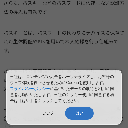
さらに、パスキーなどのパスワードに依存しない認証方
法の導入も有効です。
パスキーとは、パスワードの代わりにデバイスに保存さ
れた生体認証やPINを用いて本人確認を行う仕組みで
す。
パスキーは公開鍵暗号方式に基づいており、登録されて
当社は、コンテンツや広告をパーソナライズし、お客様の
いないドメインからの認証要求は自動的に拒否するた
ウェブ体験を向上させるためにCookieを使用します。
め、フィッシングサイト上では認証が成立しません。
プライバシーポリシー
に基づいたデータの取得と利用に同
意をお願いいたします。当社のクッキー使用に同意する場
合は【はい】をクリックしてください。
そのため、万が一フィッシングサイトに誘導された場
いいえ
はい
合でも、認証情報が窃取されるリスクを防ぐことができ
ます。