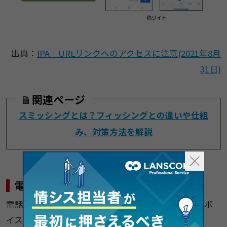
出典：
IPA｜URLリンクへのアクセスに注意(2021年8月
31日)
関連ページ
スミッシングとは？フィッシングとの違いや仕組
み、対策方法を解説
電話
電話を用いたフィッシング詐欺は、「ビッシング（ボ
イスフィッシング）」と呼ばれます。