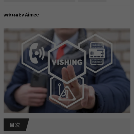
Aimee
Written by
目 次