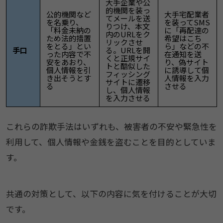
大手企業や公
的機関を装っ
公的機関など
大手宅配業者
てメールを送
を名乗り、
を装ってSMS
りつけ、本文
「料金未納の
に「再配達の
内のURLをク
ため法的措置
希望はこち
リックさせ
をとる」とい
ら」などの不
手口
る。URLを開
った内容で不
在通知を送
くと正規サイ
安をあおり、
り、偽サイト
トと酷似した
個人情報を引
に誘導して個
フィッシング
き出そうとす
人情報を入力
サイトに遷移
る
させる
し、個人情報
を入力させる
これらの詐欺手法はいずれも、被害者の不安や緊急性を
利用して、個人情報や金銭を盗むことを目的としていま
す。
共通の対策として、以下の内容に気を付けることが大切
です。