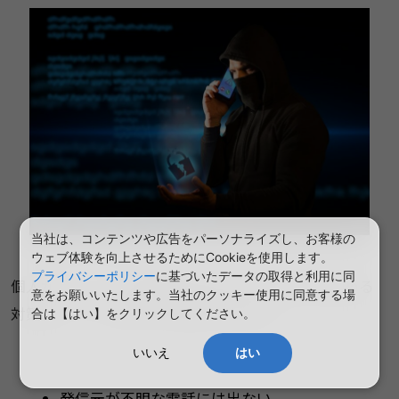
当社は、コンテンツや広告をパーソナライズし、お客様の
ウェブ体験を向上させるためにCookieを使用します。
プライバシーポリシー
に基づいたデータの取得と利用に同
個人がビッシングの被害にあわないために取り組める
意をお願いいたします。当社のクッキー使用に同意する場
対策として、以下の3つが挙げられます。
合は【はい】をクリックしてください。
いいえ
はい
発信元が不明な電話には出ない