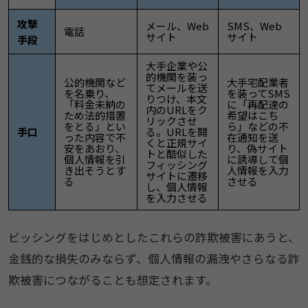
攻撃
メール、Web
SMS、Web
電話
サイト
サイト
手段
大手企業や公
的機関を装っ
公的機関など
大手宅配業者
てメールを送
を名乗り、
を装ってSMS
りつけ、本文
「料金未納の
に「再配達の
内のURLをク
ため法的措置
希望はこち
リックさせ
をとる」とい
ら」などの不
手口
る。URLを開
った内容で不
在通知を送
くと正規サイ
安をあおり、
り、偽サイト
トと酷似した
個人情報を引
に誘導して個
フィッシング
き出そうとす
人情報を入力
サイトに遷移
る
させる
し、個人情報
を入力させる
ビッシングをはじめとしたこれらの詐欺被害にあうと、
金銭的な損失のみならず、個人情報の漏洩やさらなる詐
欺被害につながることも想定されます。