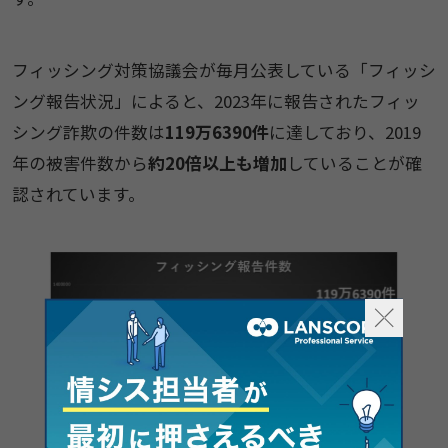
フィッシング対策協議会が毎月公表している「フィッシ
ング報告状況」によると、2023年に報告されたフィッ
シング詐欺の件数は
119万6390件
に達しており、2019
年の被害件数から
約20倍以上も増加
していることが確
認されています。