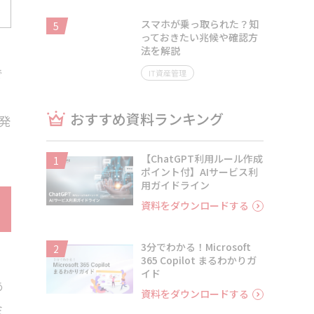
スマホが乗っ取られた？知
5
っておきたい兆候や確認方
法を解説
で
IT資産管理
おすすめ資料ランキング
開発
【ChatGPT利用ルール作成
1
ポイント付】AIサービス利
用ガイドライン
資料をダウンロードする
3分でわかる！Microsoft
2
365 Copilot まるわかりガ
イド
あ
資料をダウンロードする
ミ