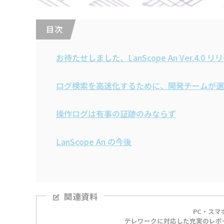
目 次
お待たせしました、LanScope An Ver.4.0 
ログ検索を高速化するために、開発チームが選
操作ログは有事の証跡のみならず
LanScope An の今後
関連資料
PC・ス
テレワークに対応した充実のレポート