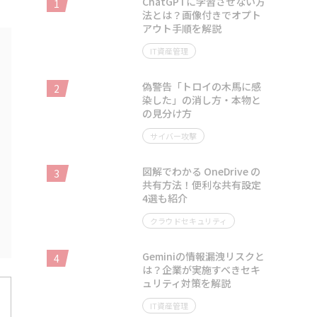
ChatGPTに学習させない方
1
法とは？画像付きでオプト
アウト手順を解説
IT資産管理
偽警告「トロイの木馬に感
2
染した」の消し方・本物と
の見分け方
サイバー攻撃
図解でわかる OneDrive の
3
共有方法！便利な共有設定
4選も紹介
クラウドセキュリティ
Geminiの情報漏洩リスクと
4
は？企業が実施すべきセキ
ュリティ対策を解説
IT資産管理