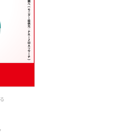
多
、
が
する
ク