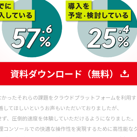
産管理・情報漏えい対策ツールであるLanScope Catも
入実績が10,000社を突破しました。
つつ、管理コンソールの操作性など改善を続けていますが
ペックに依存する画面応答速度の向上など、オンプレミス
います。
で解決できなかったそれらの課題をクラウドプラットフォームを利用
善してほしいというお声もいただいておりましたが、
規模に依存せず、圧倒的速度を体験していただけるようになりました。
理コンソールでの快適な操作性を実現するために高性能な