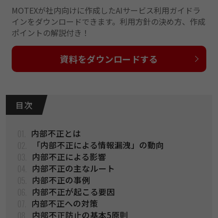
MOTEXが社内向けに作成したAIサービス利用ガイドラ
インをダウンロードできます。利用方針の決め方、作成
ポイントの解説付き！
資料をダウンロードする
目 次
01.
内部不正とは
02.
「内部不正による情報漏洩」の動向
03.
内部不正による影響
04.
内部不正の主なルート
05.
内部不正の事例
06.
内部不正が起こる要因
07.
内部不正への対策
08.
内部不正防止の基本5原則