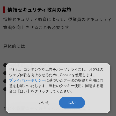
情報セキュリティ教育の実施
情報セキュリティ教育によって、従業員のセキュリティ
意識を向上させることも必要です。
具体的には
●内部不正によるリスク
当社は、コンテンツや広告をパーソナライズし、お客様の
●内部不正の事例
ウェブ体験を向上させるためにCookieを使用します。
●内部不正につながる危険なアクション
プライバシーポリシー
に基づいたデータの取得と利用に同
意をお願いいたします。当社のクッキー使用に同意する場
●内部不正への対策
合は【はい】をクリックしてください。
いいえ
はい
などを教育の中で共有するようにしましょう