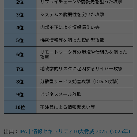
サプライチェーンや委託先を狙った攻撃
2位
システムの脆弱性を突いた攻撃
3位
内部不正による情報漏えい等
4位
機密情報等を狙った標的型攻撃
5位
リモートワーク等の環境や仕組みを狙った
6位
攻撃
地政学的リスクに起因するサイバー攻撃
7位
分散型サービス妨害攻撃（DDoS攻撃）
8位
ビジネスメール詐欺
9位
不注意による情報漏えい等
10位
出典：
IPA｜情報セキュリティ10大脅威 2025（2025年1