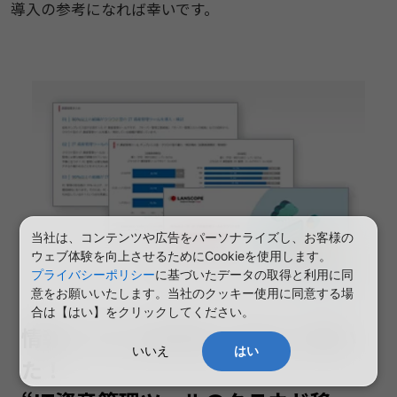
導入の参考になれば幸いです。
当社は、コンテンツや広告をパーソナライズし、お客様の
ウェブ体験を向上させるためにCookieを使用します。
プライバシーポリシー
に基づいたデータの取得と利用に同
意をお願いいたします。当社のクッキー使用に同意する場
合は【はい】をクリックしてください。
情報システム担当者 1,000人に聞い
いいえ
はい
た！