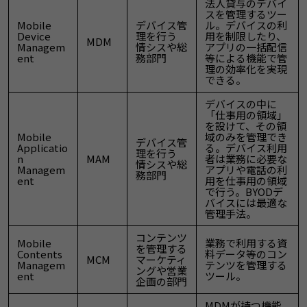
法人貸与のデバイ
スを管理するツー
Mobile
デバイス管
ル。デバイスの利
Device
理を行う
用を制限したり、
MDM
Managem
情シスや総
アプリの一括配信
ent
務部門
等による機能で管
理の効率化を実現
できる。
デバイスの中に
「仕事用の領域」
を設けて、その領
Mobile
域のみを管理でき
デバイス管
Applicatio
る。デバイス利用
理を行う
n
MAM
者は業務に必要な
情シスや総
Managem
アプリや電話の利
務部門
ent
用を仕事用の領域
で行う。BYODデ
バイスには最適な
管理手法。
コンテンツ
Mobile
業務で利用する資
を管理する
Contents
料データ等のコン
MCM
マーケティ
Managem
テンツを管理する
ングや営業
ent
ツール。
企画の部門
MDMが持つ機能