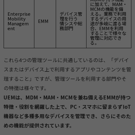
に加えて、MAM・
MCMの機能を備
Enterprise
デバイス管
える。業務で利用
Mobility
理を行う
するデバイスの用
EMM
Managem
情シスや総
途が多岐に渡る場
ent
務部門
合、EMMを利用
することで様々な
管理に対応でき
る。
これら4つの管理ツールに共通しているのは、「デバイ
スまたはデバイス上で利用するアプリやコンテンツを管
理すること」ですが、管理ツールを利用する部門やそ
の特徴は様々です。
UEMは、MDM・MAM・MCMを兼ね備えるEMMが持つ
特徴・役割を網羅した上で、PC・スマホに留まらずIoT
機器など多種多用なデバイスを管理でき、さらにそのた
めの機能が提供されています。