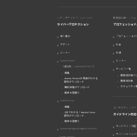
AIアンチウイルス・EDR・MDR
脆弱性診断・ソリュ
サイバープロテクション
プロフェッショナ
導入事例
プロフェッショナ
サポート
料金
セミナー
実績
Aurora Protect
セミナー
（旧名称：CylancePROTECT）
サービス一覧
価格
脆弱性診断パ
Aurora Protectの特長がわかる
脆弱性診断
資料ダウンロード
セキュリティ
無料体験ダウンロード
簡単お見積り
Aurora Focus
価格
コンサルティングパ
3分でわかる！Aurora Focus
ガイドライン対応
資料ダウンロード
簡単お見積り
ガイドライン対応
Aurora Managed Endpoint Defense
サイバーセキュリ
Deep Instinct