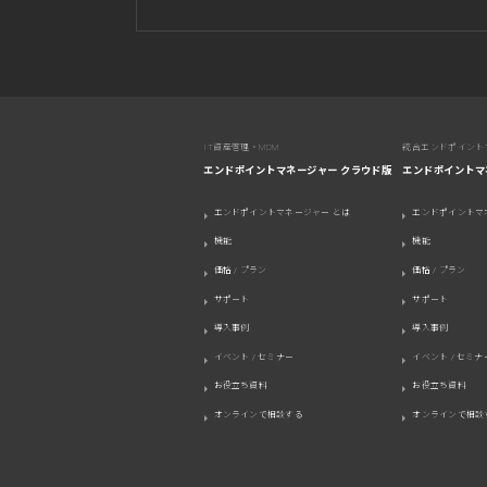
IT資産管理・MDM
統合エンドポイント
エンドポイントマネージャー クラウド版
エンドポイントマ
エンドポイントマネージャー とは
エンドポイントマ
機能
機能
価格 / プラン
価格 / プラン
サポート
サポート
導入事例
導入事例
イベント / セミナー
イベント / セミナ
お役立ち資料
お役立ち資料
オンラインで相談する
オンラインで相談