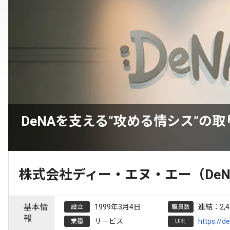
DeNAを支える“攻める情シス”の
株式会社ディー・エヌ・エー（DeN
基本情
1999年3月4日
連結：2,
設立
職員数
報
サービス
https://d
業種
URL