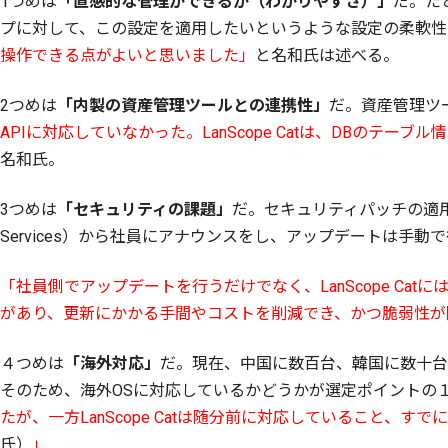
1つめは
「直感的な管理ができるか（わかりやすさ）」
だ。た
プに対して、この設定を適用したいというような設定の柔軟性
操作できる点がよいと思いました」
と名和氏は述べる。
2つめは
「内製の資産管理ツールとの連携性」
だ。資産管理ツ
APIに対応していなかった。LanScope Catは、DBのテ
名和氏。
3つめは
「セキュリティの課題」
だ。セキュリティパッチの適用は、W
Services）から社員にアナウンスをし、アップデートは手動
「社員側でアップデートを行うだけでなく、LanScope C
があり、更新にかかる手間やコストを削減でき、かつ脆弱性が
４つめは
「海外対応」
だ。現在、中国に数百台、韓国に数十台
そのため、海外OSに対応しているかどうかが選定ポイントの
たが、一方LanScope Catは随分前に対応していること
氏）
」