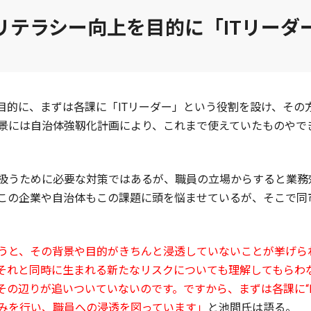
Tリテラシー向上を目的に「ITリーダ
目的に、まずは各課に「ITリーダー」という役割を設け、その
景には自治体強靱化計画により、これまで使えていたものやで
扱うために必要な対策ではあるが、職員の立場からすると業務
この企業や自治体もこの課題に頭を悩ませているが、そこで同市
うと、その背景や目的がきちんと浸透していないことが挙げられ
それと同時に生まれる新たなリスクについても理解してもらわ
の辺りが追いついていないのです。ですから、まずは各課に“I
みを行い、職員への浸透を図っています」
と池間氏は語る。