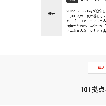
官公庁・NPO・
業種
2005年に5市町村が合
概要
55,000人の市民が暮
め、「エコアイランド宮
宿等が行われ、島全体が「
そんな宮古島市を支える
導入
101拠点