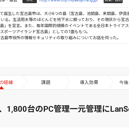
団体・協会
http://www.city.miyakojima.lg.jp/
URL
効果／目的
併して誕生した宮古島市は、大小6つの島（宮古島、池間島、来間島、伊
らしている。生活用水等のほとんどを地下水に頼っており、その現状から宮
古島」を宣言。また、毎年国際的規模のイベントである全日本トライア
スポーツアイランド宮古島」としての1面ももつ。
宮古島市役所の情報セキュリティの取り組みについてお話を伺った。
の経緯
課題
導入効果
今後
、1,800台のPC管理一元管理にLanSco