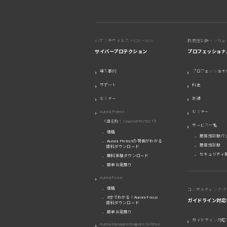
AIアンチウイルス・EDR・MDR
脆弱性診断・ソリュ
サイバープロテクション
プロフェッショナ
導入事例
プロフェッショナ
サポート
料金
セミナー
実績
Aurora Protect
セミナー
（旧名称：CylancePROTECT）
サービス一覧
価格
脆弱性診断パ
Aurora Protectの特長がわかる
脆弱性診断
資料ダウンロード
セキュリティ
無料体験ダウンロード
簡単お見積り
Aurora Focus
価格
コンサルティングパ
3分でわかる！Aurora Focus
ガイドライン対応
資料ダウンロード
簡単お見積り
ガイドライン対応
Aurora Managed Endpoint Defense