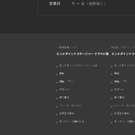
月 〜 金（祝祭除く）
営業日
IT資産管理・MDM
統合エンドポイント
エンドポイントマネージャー クラウド版
エンドポイントマ
エンドポイントマネージャー とは
エンドポイントマ
機能
機能
価格 / プラン
価格 / プラン
サポート
サポート
導入事例
導入事例
イベント / セミナー
イベント / セミナ
お役立ち資料
お役立ち資料
オンラインで相談する
オンラインで相談