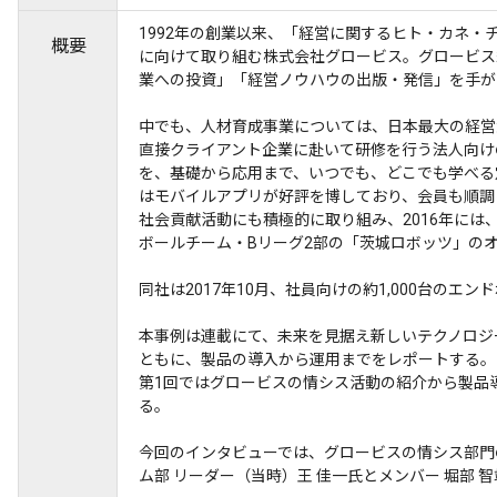
1992年の創業以来、「経営に関するヒト・カネ
概要
に向けて取り組む株式会社グロービス。グロービス
業への投資」「経営ノウハウの出版・発信」を手が
中でも、人材育成事業については、日本最大の経営
直接クライアント企業に赴いて研修を行う法人向け
を、基礎から応用まで、いつでも、どこでも学べる
はモバイルアプリが好評を博しており、会員も順調
社会貢献活動にも積極的に取り組み、2016年には
ボールチーム・Bリーグ2部の「茨城ロボッツ」の
同社は2017年10月、社員向けの約1,000台のエンド
本事例は連載にて、未来を見据え新しいテクノロジ
ともに、製品の導入から運用までをレポートする。
第1回ではグロービスの情シス活動の紹介から製品
る。
今回のインタビューでは、グロービスの情シス部門の取
ム部 リーダー（当時）王 佳一氏とメンバー 堀部 智