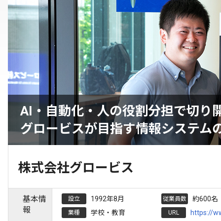
AI・自動化・人の役割分担で切り
グロービスが目指す情報システム
株式会社グロービス
基本情
1992年8月
約600名
設立
従業員数
報
学校・教育
https://w
業種
URL