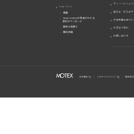
サイバーセキュリ
Deep Instinct
自工会・部工会サ
価格
Deep Instinctの特長がわかる
教育委員会向けセ
資料ダウンロード
簡単お見積り
お役立ち資料
無料体験
お問い合わせ
会社概要
このサイトについて
脆弱性対