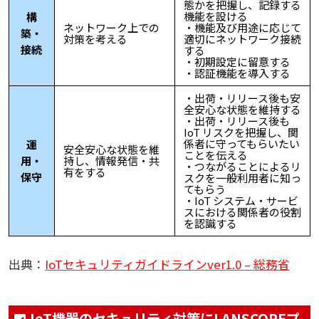
態かを把握し、記録する
機能を設ける
構
ネットワーク上での
・機能及び用途に応じて
築・
対策を考える
適切にネットワーク接続
接続
する
・初期設定に留意する
・認証機能を導入する
・出荷・リリース後も安
全安心な状態を維持する
・出荷・リリース後も
IoT リスクを把握し、関
係者に守ってもらいたい
運
安全安心な状態を維
ことを伝える
用・
持し、情報発信・共
・つながることによるリ
有をする
保守
スクを一般利用者に知っ
てもらう
・IoT システム・サービ
スにおける関係者の役割
を認識する
出典：
IoTセキュリティガイドラインver1.0 – 総務省
IoT機器のセキュリティ対策にLANSCOPEプ