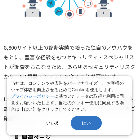
8,800サイト以上の診断実績で培った独自のノウハウを
もとに、豊富な経験をもつセキュリティ・スペシャリス
トが調査をおこなうため、あらゆるセキュリティリスク
から、IoT機器・システムを守ることが可能です。
当社は、コンテンツや広告をパーソナライズし、お客様の
ウェブ体験を向上させるためにCookieを使用します。
プライバシーポリシー
に基づいたデータの取得と利用に同
LANSCOPEプロフェッショナルサービスの「IoT脆弱性
意をお願いいたします。当社のクッキー使用に同意する場
診断」について詳しく知りたい方は、下記のページをご
合は【はい】をクリックしてください。
確認ください。
いいえ
はい
関連ページ