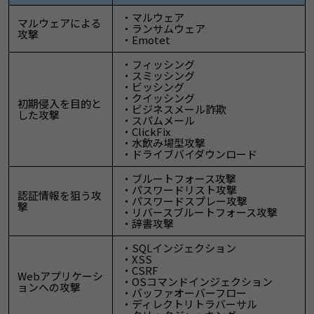
・マルウェア
マルウェアによる
・ランサムウェア
攻撃
・Emotet
・フィッシング
・スミッシング
・ビッシング
・クイッシング
初期侵入を目的と
・ビジネスメール詐欺
した攻撃
・スパムメール
・ClickFix
・水飲み場型攻撃
・ドライブバイダウンロード
・ブルートフォース攻撃
・パスワードリスト攻撃
認証情報を狙う攻
・パスワードスプレー攻撃
撃
・リバースブルートフォース攻撃
・辞書攻撃
・SQLインジェクション
・XSS
・CSRF
Webアプリケーシ
・OSコマンドインジェクション
ョンへの攻撃
・バッファオーバーフロー
・ディレクトリトラバーサル