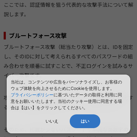
ここでは、認証情報を狙う代表的な攻撃手法について解
説します。
ブルートフォース攻撃
ブルートフォース攻撃（総当たり攻撃）とは、IDを固定
し、そのIDに対して考えられるすべてのパスワードの組
み合わせを順番に試すことで、不正ログインを試みるサ
イバー攻撃です。
当社は、コンテンツや広告をパーソナライズし、お客様の
ウェブ体験を向上させるためにCookieを使用します。
プライバシーポリシー
に基づいたデータの取得と利用に同
攻撃者は専用のツールを用いてログイン試行を自動化す
意をお願いいたします。当社のクッキー使用に同意する場
るため、短時間で大量のパスワードを試行します。
合は【はい】をクリックしてください。
いいえ
はい
そのため、桁数が少ないパスワードや単純な英数字の