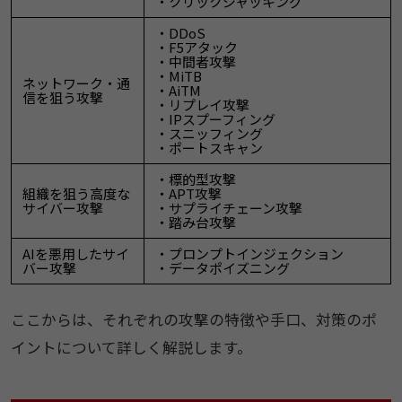
・クリックジャッキング
・DDoS
・F5アタック
・中間者攻撃
・MiTB
ネットワーク・通
・AiTM
信を狙う攻撃
・リプレイ攻撃
・IPスプーフィング
・スニッフィング
・ポートスキャン
・標的型攻撃
組織を狙う高度な
・APT攻撃
サイバー攻撃
・サプライチェーン攻撃
・踏み台攻撃
AIを悪用したサイ
・プロンプトインジェクション
バー攻撃
・データポイズニング
ここからは、それぞれの攻撃の特徴や手口、対策のポ
イントについて詳しく解説します。