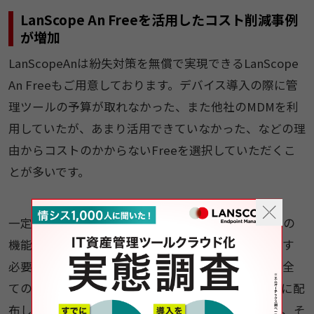
LanScope An Freeを活用したコスト削減事例
が増加
LanScopeAnは紛失対策を無償で実現できるLanScope
An Freeもご用意しております。デバイス導入の際に管
理ツールの予算が取れなかった、また他社のMDMを利
用していたが、あまり活用できていなかった、などの理
由からコストのかからないFreeを選択していただくこ
とが多いです。
一定期間Freeで運用いただき、資産管理などその他の
機能をご利用されたい場合は、インストールをし直す
必要はなく、有償版のお申し込みをいただくだけで全
ての機能がご利用いただけます。最近は、営業さんに配
布したデバイスは位置情報を管理するために有償版、そ