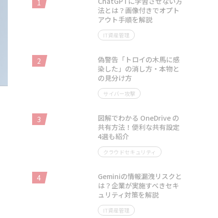
ChatGPTに学習させない方
1
法とは？画像付きでオプト
アウト手順を解説
IT資産管理
偽警告「トロイの木馬に感
2
染した」の消し方・本物と
の見分け方
サイバー攻撃
図解でわかる OneDrive の
3
共有方法！便利な共有設定
4選も紹介
クラウドセキュリティ
Geminiの情報漏洩リスクと
4
は？企業が実施すべきセキ
ュリティ対策を解説
IT資産管理