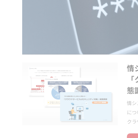
情
「
態
情シ
につ
クラ