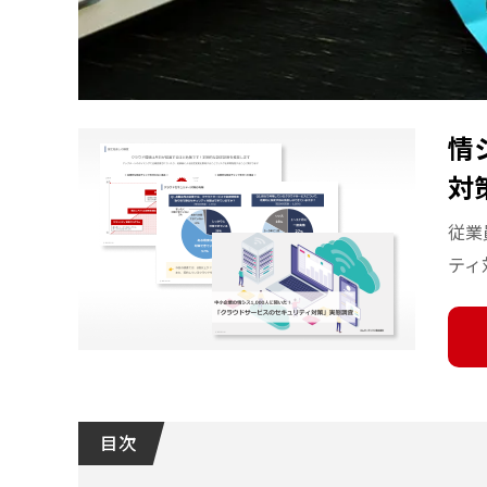
情
対
従業
ティ
目 次