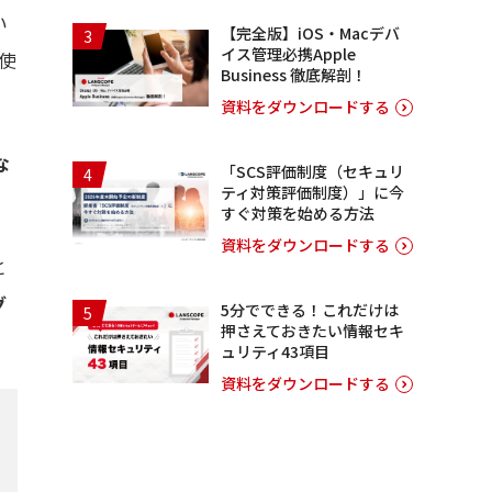
い
【完全版】iOS・Macデバ
3
イス管理必携Apple
使
Business 徹底解剖！
資料をダウンロードする
な
「SCS評価制度（セキュリ
4
ティ対策評価制度）」に今
すぐ対策を始める方法
資料をダウンロードする
と
グ
5分でできる！これだけは
5
押さえておきたい情報セキ
ュリティ43項目
資料をダウンロードする