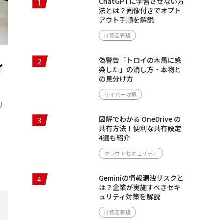
ChatGPTに学習させない方
1
法とは？画像付きでオプト
アウト手順を解説
IT資産管理
偽警告「トロイの木馬に感
2
ィ
染した」の消し方・本物と
の見分け方
サイバー攻撃
リ
図解でわかる OneDrive の
3
共有方法！便利な共有設定
4選も紹介
クラウドセキュリティ
Geminiの情報漏洩リスクと
4
は？企業が実施すべきセキ
ュリティ対策を解説
IT資産管理