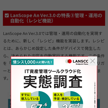
LanScope An Ver.3.0 の特長③管理・運用の
自動化（レシピ機能）
LanScope An Ver.3.0では管理・運用の自動化を実現す
るために、新しく「レシピ」機能を実装します。レシピ
とは、あらかじめ設定した条件がデバイスで発生した
ら、決められた内容を自動実行する機能です。この条件
を「トリガー」、実行を「アクション」として、トリガ
ーとアクションを組み合わせたものをレシピと呼びま
す。