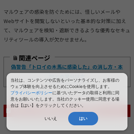
マルウェアの感染を防ぐためには、怪しいメールや
Webサイトを閲覧しないといった基本的な対策に加え
て、マルウェアを検知・遮断できるような優秀なセキュ
リティツールの導入が欠かせません。
関連ページ
偽警告「トロイの木馬に感染した」の消し方・本
物との見分け方
当社は、コンテンツや広告をパーソナライズし、お客様の
ウェブ体験を向上させるためにCookieを使用します。
プライバシーポリシー
に基づいたデータの取得と利用に同
意をお願いいたします。当社のクッキー使用に同意する場
合は【はい】をクリックしてください。
マルウェア感染を防ぐための対策
いいえ
はい