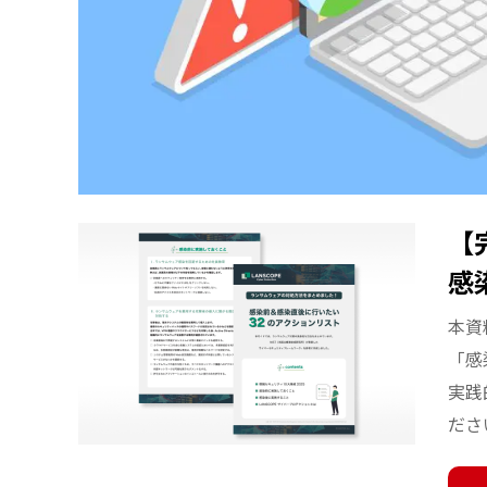
【
感
本資
「感
実践
ださ