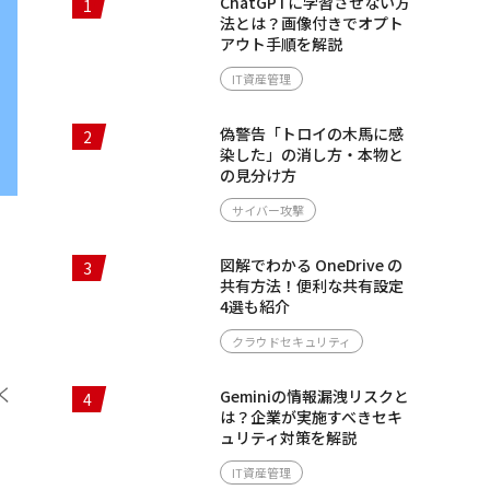
ChatGPTに学習させない方
1
法とは？画像付きでオプト
アウト手順を解説
IT資産管理
偽警告「トロイの木馬に感
2
染した」の消し方・本物と
の見分け方
サイバー攻撃
図解でわかる OneDrive の
3
共有方法！便利な共有設定
4選も紹介
クラウドセキュリティ
。
く
Geminiの情報漏洩リスクと
4
は？企業が実施すべきセキ
ュリティ対策を解説
IT資産管理