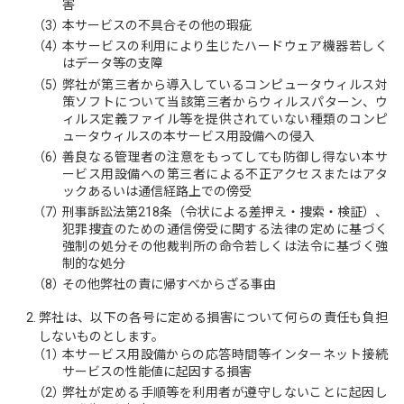
害
（3）
本サービスの不具合その他の瑕疵
（4）
本サービスの利用により生じたハードウェア機器若しく
はデータ等の支障
（5）
弊社が第三者から導入しているコンピュータウィルス対
策ソフトについて当該第三者からウィルスパターン、ウ
ィルス定義ファイル等を提供されていない種類のコンピ
ュータウィルスの本サービス用設備への侵入
（6）
善良なる管理者の注意をもってしても防御し得ない本サ
ービス用設備への第三者による不正アクセスまたはアタ
ックあるいは通信経路上での傍受
（7）
刑事訴訟法第218条（令状による差押え・捜索・検証）、
犯罪捜査のための通信傍受に関する法律の定めに基づく
強制の処分その他裁判所の命令若しくは法令に基づく強
制的な処分
（8）
その他弊社の責に帰すべからざる事由
弊社は、以下の各号に定める損害について何らの責任も負担
しないものとします。
（1）
本サービス用設備からの応答時間等インターネット接続
サービスの性能値に起因する損害
（2）
弊社が定める手順等を利用者が遵守しないことに起因し