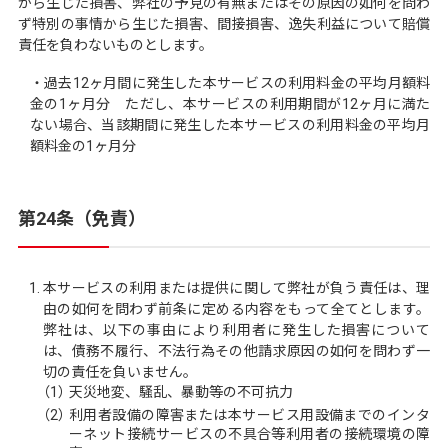
から生じた損害、弊社の予見の有無またはその原因の如何を問わ
ず特別の事情から生じた損害、間接損害、逸失利益について賠償
責任を負わないものとします。
・過去12ヶ月間に発生した本サービスの利用料金の平均月額料
金の1ヶ月分 ただし、本サービスの利用期間が12ヶ月に満た
ない場合、当該期間に発生した本サービスの利用料金の平均月
額料金の1ヶ月分
第24条（免責）
本サービスの利用または提供に関して弊社が負う責任は、理
由の如何を問わず前条に定める内容をもって全てとします。
弊社は、以下の事由により利用者に発生した損害について
は、債務不履行、不法行為その他請求原因の如何を問わず一
切の責任を負いません。
（1）
天災地変、騒乱、暴動等の不可抗力
（2）
利用者設備の障害または本サービス用設備までのインタ
ーネット接続サービスの不具合等利用者の接続環境の障