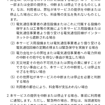
一部または全部の提供を、中断または停止できるものとしま
す。なお、利用者は、弊社が本サービスの提供を中断または
停止した場合においても、料金等の支払を免れないものとし
ます。
（1）
電気通信事業者の通信設備またはこれに付属する設備の
保守または工事等の実施により本サービス用設備または
電気通信事業者より借り受ける電気通信回線がインター
ネットから遮断される場合
（2）
本サービス用設備または電気通信事業者より借り受ける
電気通信回線の定期点検または緊急保守を実施する場合
（3）
電力会社からの弊社または電気通信事業者への電力供給
の中断その他やむを得ない事由が発生した場合
（4）
天災地変その他の不可抗力または弊社の責に帰すことが
できない事由により、本サービスの中断若しくは停止を
せざるを得ない場合
（5）
その他弊社が本サービスの中断または停止を必要と判断
する場合
（6）
利用者の都合により、料金等が支払われない場合
本サービスの提供を中断または停止する場合、事前に利用者
に通知します。ただし、緊急時の場合、弊社は、当該通知を