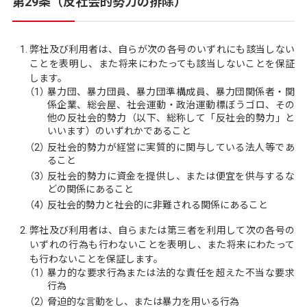
第29条（反社会的勢力の排除）
弊社及び利用者は、自らが次の各号のいずれにも該当しない
ことを表明し、また将来にわたっても該当しないことを保証
します。
（1）
暴力団、暴力団員、暴力団準構成員、暴力団関係者・関
係企業、総会屋、社会運動・政治運動標ぼうゴロ、その
他の反社会的勢力（以下、総称して「反社会的勢力」と
いいます）のいずれかであること
（2）
反社会的勢力が経営に実質的に関与している法人等であ
ること
（3）
反社会的勢力に資金を提供し、または便宜を供与するな
どの関係にあること
（4）
反社会的勢力と社会的に非難される関係にあること
弊社及び利用者は、自らまたは第三者を利用して次の各号の
いずれの行為も行わないことを表明し、また将来にわたって
も行わないことを保証します。
（1）
暴力的な要求行為または法的な責任を超えた不当な要求
行為
（2）
脅迫的な言動をし、または暴力を用いる行為