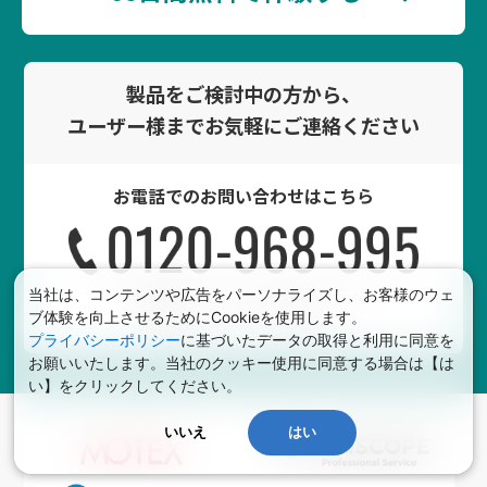
製品をご検討中の方から、
ユーザー様まで
お気軽にご連絡ください
お電話でのお問い合わせはこちら
当社は、コンテンツや広告をパーソナライズし、お客様のウェ
受付時間：
9:30-12:00, 13:00-17:30
ブ体験を向上させるためにCookieを使用します。
営業日：
月〜金（祝祭除く）
プライバシーポリシー
に基づいたデータの取得と利用に同意を
お願いいたします。当社のクッキー使用に同意する場合は【は
い】をクリックしてください。
いいえ
はい