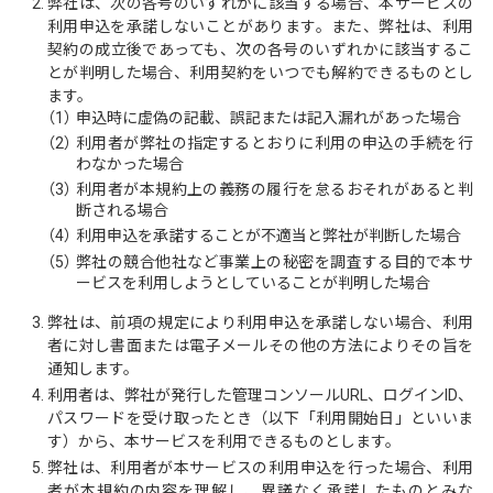
弊社は、次の各号のいずれかに該当する場合、本サービスの
利用申込を承諾しないことがあります。また、弊社は、利用
契約の成立後であっても、次の各号のいずれかに該当するこ
とが判明した場合、利用契約をいつでも解約できるものとし
ます。
（1）
申込時に虚偽の記載、誤記または記入漏れがあった場合
（2）
利用者が弊社の指定するとおりに利用の申込の手続を行
わなかった場合
（3）
利用者が本規約上の義務の履行を怠るおそれがあると判
断される場合
（4）
利用申込を承諾することが不適当と弊社が判断した場合
（5）
弊社の競合他社など事業上の秘密を調査する目的で本サ
ービスを利用しようとしていることが判明した場合
弊社は、前項の規定により利用申込を承諾しない場合、利用
者に対し書面または電子メールその他の方法によりその旨を
通知します。
利用者は、弊社が発行した管理コンソールURL、ログインID、
パスワードを受け取ったとき（以下「利用開始日」といいま
す）から、本サービスを利用できるものとします。
弊社は、利用者が本サービスの利用申込を行った場合、利用
者が本規約の内容を理解し、異議なく承諾したものとみな