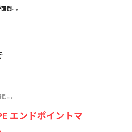
が面倒…。
で
面倒…。
OPE エンドポイントマ
ル