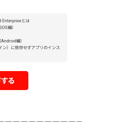
d Enterpriseとは
iOS編）
droid編）
ンイン）に依存せずアプリのインス