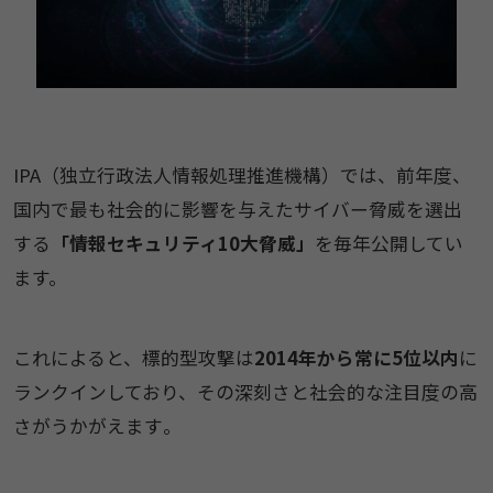
​​IPA（独立行政法人情報処理推進機構）​では、前年度、
国内で最も社会的に影響を与えたサイバー脅威を選出
する
「情報セキュリティ10大脅威」
を毎年公開してい
ます。
これによると、​標的型攻撃​は
​2014年から常に5位以内​​
に
ランクインしており、その深刻さと社会的な注目度の高
さ​がうかがえます​。​