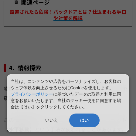
関連ページ
設置されたら危険！バックドアとは？仕込まれる手口
や対策を解説
4．情報探索
当社は、コンテンツや広告をパーソナライズし、お客様の
​​攻撃基盤がある程度構築できたら、IDやパスワードを
ウェブ体験を向上させるためにCookieを使用します。
プライバシーポリシー
に基づいたデータの取得と利用に同
窃取して、侵入できる端末を増やしていきます。​
意をお願いいたします。当社のクッキー使用に同意する場
合は【はい】をクリックしてください。
この情報探索のフェーズでは、​​
ラテラルムーブメント
いいえ
はい
（水平移動）
​​という手法が使われることがあります。​