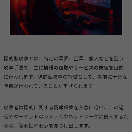
​標的型攻撃とは、特定の業界、企業、個人などを狙​う​
攻撃手法で​、主に
情報​の窃取​や​サービスの妨害​
を目的
に行われます。標的型​攻撃の特徴として、事前に十分な
準備が行われていることが挙げられます。​
​​攻撃者は​標的​に関する情報収集を入念に行い、この過
程でターゲットのシステムやネットワークに侵入するた
めの、脆弱性や弱点を見つけ出します。​