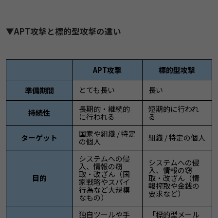
▼APT攻撃と標的型攻撃の違い
APT攻撃
標的型攻撃
とても長い
長い
準備期間
長期的・継続的
短期的に行われ
持続性
に行われる
る
国家や組織 / 特定
ターゲット
組織 / 特定の個人
の個人
システムへの侵
システムへの侵
入、情報の窃
入、情報の窃
取・改ざん（国
目的
取・改ざん（情
家戦略やスパイ
報搾取や金銭の
行為など大規模
要求など）
なもの）
独自ツールや手
「標的型メール