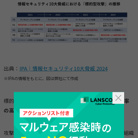
​​出典：​
IPA│情報セキュリティ10大脅威 2024
​​※IPAの情報をもとに、図は弊社にて作成
標的型攻撃の危険性は、先述の通りその
​​「攻撃成功率
の高さ」​​
にあります。​
​​攻撃者は、​従業員のSNSや企業のホームページから組織