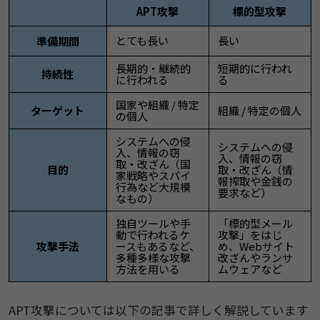
APT攻撃
標的型攻撃
とても長い
長い
準備期間
長期的・継続的
短期的に行われ
持続性
に行われる
る
国家や組織 / 特定
ターゲット
組織 / 特定の個人
の個人
システムへの侵
システムへの侵
入、情報の窃
入、情報の窃
取・改ざん（国
目的
取・改ざん（情
家戦略やスパイ
報搾取や金銭の
行為など大規模
要求など）
なもの）
独自ツールや手
「標的型メール
動で行われるケ
攻撃」をはじ
攻撃手法
ースもあるなど、
め、Webサイト
多種多様な攻撃
改ざんやランサ
方法を用いる
ムウェアなど
​​APT攻撃については以下の記事で詳しく解説しています