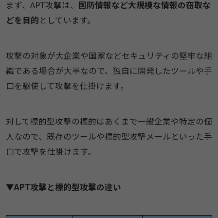
まず、​​APT攻撃​は、
国防情報など大規模な情報の窃取な
どを目的
としています。
攻撃の対象が大企業や国家などセキュリティの堅牢な組
織である場合が大半なので、独自に開発したツールや手
口を駆使して攻撃を仕掛けます。
対して​標的型攻撃​の標的はあくまで一般企業や特定の個
人なので、既存のツールや標的型攻撃メールといった手
口で攻撃を仕掛けます。
▼APT攻撃と標的型攻撃の違い