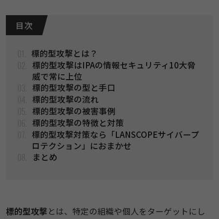
目 次
01.
​​標的型攻撃とは​​？​
02.
​​標的型攻撃はIPAの情報セキュリティ10大脅
威で常に上​​位​
03.
​​標的型攻撃の型と手​​口​
04.
​​標的型攻撃の流​​れ​
05.
​​標的型攻撃の被害事​​例​
06.
​​標的型攻撃の特徴と対​​策​
07.
​​標的型攻撃対策なら「LANSCOPEサイバープ
ロテクション」におま​​かせ​
08.
まとめ
​​標的型攻撃
とは、特定の組織や個人をターゲットにし