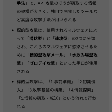
手法
​​」で、APT攻撃のほうが窃取する情報
の規模が大きく、独自で開発したツールな
ど高度な攻撃手法が用いられる​
​​標的型攻撃は、使用されるマルウェアによ
って「​​
潜伏型​
​」と「
​​速攻型
​​」の2つに分類
され、これらのマルウェアに感染させるた
めに「​​
標的型攻撃メール
​​」「​​
水飲み場型攻
撃
​​」「
​​ゼロデイ攻撃
​​」といった手口が使用
される​
​​標的型攻撃は、「1.事前準備」「2.初期侵
入」「3.攻撃基盤の構築」「4.情報探索」
「5.情報の窃取・転送」という流れで行わ
れる​