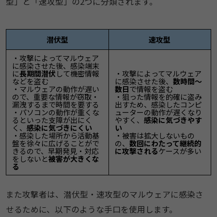
型」と「速攻型」の2つに分類されます。​
​​潜伏型​
​速攻型
​​・攻撃によってマルウェア
に感染させた後、感染端末
に​​
長期間潜伏
​​して機密情報
​​・攻撃によってマルウェア
などを盗む​
に感染させた後、
​​数時間～
​​・マルウェアの動作が遅い
数日
​​で情報を盗む​
ので、重要な情報が窃取・
・狙った情報を的確に盗み
漏洩するまで時間を要する​
出すため、感染したコンピ
​​・パソコンの動作が重くな
ューターの動作が遅くなり
るといった支障が出にく
やすく、​​
感染に気づきやす
く、​​
感染に気づきにくい
い
​​・感染した場所から活動基
​​・被害は拡大しないもの
盤を徐々に広げることがで
の、
​​数回にわたって継続的
きるので、早期発見・対応
に攻撃される
​​ケースが多い​
をしないと
​​被害が大きくな
る
​​また攻撃者は、潜伏型・速攻型のマルウェアに感染さ
せるために、以下のような手口を使用します。​