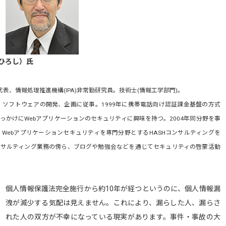
ひろし）氏
代表、情報処理推進機構(IPA)非常勤研究員。技術士(情報工学部門)。
後、ソフトウェアの開発、企画に従事。1999年に携帯電話向け認証課金基盤の方式
っかけにWebアプリケーションのセキュリティに興味を持つ。2004年同分野を事
て、Webアプリケーションセキュリティを専門分野とするHASHコンサルティングを
ンサルティング業務の傍ら、ブログや勉強会などを通じてセキュリティの啓蒙活動
個人情報保護法完全施行から約10年が経つというのに、個人情報漏
洩が減少する気配は見えません。これにより、漏らした人、漏らさ
れた人の双方が不幸になっている現実があります。事件・事故の大