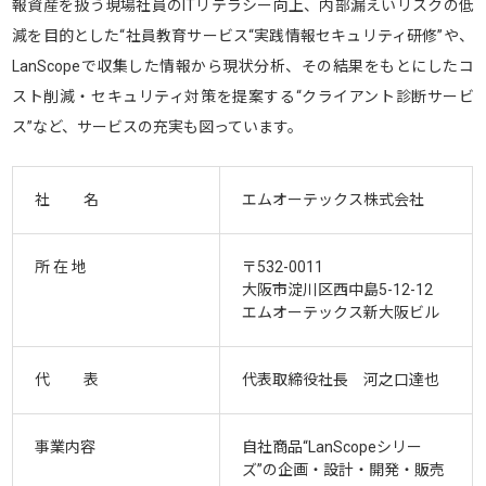
報資産を扱う現場社員のITリテラシー向上、内部漏えいリスクの低
減を目的とした“社員教育サービス“実践情報セキュリティ研修”や、
LanScopeで収集した情報から現状分析、その結果をもとにしたコ
スト削減・セキュリティ対策を提案する“クライアント診断サービ
ス”など、サービスの充実も図っています。
社 名
エムオーテックス株式会社
所 在 地
〒532-0011
大阪市淀川区西中島5-12-12
エムオーテックス新大阪ビル
代 表
代表取締役社長 河之口達也
事業内容
自社商品“LanScopeシリー
ズ”の企画・設計・開発・販売