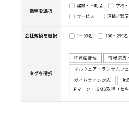
建設・不動産
学校・
業種を選択
サービス
運輸／郵便
会社規模を選択
1～99名
100～299名
IT資産管理
情報漏洩
マルウェア・ランサムウ
タグを選択
ガイドライン対応
脆
Pマーク・ISMS取得（セ