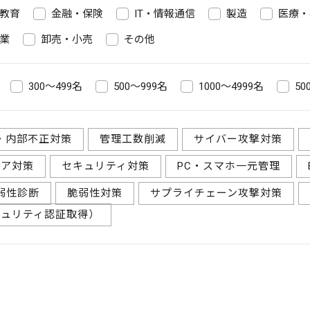
教育
金融・保険
IT・情報通信
製造
医療・
業
卸売・小売
その他
300～499名
500～999名
1000～4999名
50
・内部不正対策
管理工数削減
サイバー攻撃対策
ェア対策
セキュリティ対策
PC・スマホ一元管理
弱性診断
脆弱性対策
サプライチェーン攻撃対策
キュリティ認証取得）