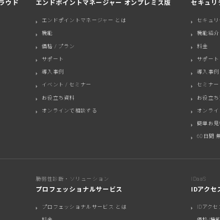
ラウド
エンドポイントマネージャー オンプレミス版
セキュリ
エンドポイントマネージャー とは
セキュリ
機能
機能紹介
価格 / プラン
料金
サポート
サポート
導入事例
導入事例
イベント / セミナー
セミナー
お役立ち資料
お役立ち
オンラインで相談する
オンライ
簡単お見
60日間 
脆弱性診断・ソリューション
IDaaS
プロフェッショナルサービス
IDアク
プロフェッショナルサービス とは
IDアク
料金
価格/機