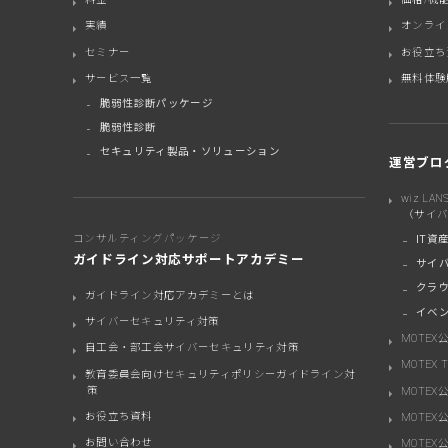
実績
オンライ
セミナー
お役立ち
サービス一覧
無料体験
脆弱性診断パッケージ
脆弱性診断
セキュリティ製品・ソリューション
運営ブロ
wiz LAN
（サイ
コンサルティングパッケージ
IT資
ガイドライン対応サポートアカデミー
サイ
クラ
ガイドライン対応アカデミーとは
イベン
サイバーセキュリティ対策
MOTEX
自工会・部工会サイバーセキュリティ対策
MOTEX
教育委員会向けセキュリティポリシーガイドライン対
策
MOTEX
お役立ち資料
MOTEX公
お問い合わせ
MOTEX