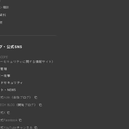
ン相談
資料
版
グ・公式SNS
SCOPE
バーセキュリティに関する情報サイト）
産管理
バー攻撃
ウドセキュリティ
ト・NEWS
公式note（会社ブログ）
 TECH BLOG（開発ブログ）
公式X
式Facebook
公式YouTubeチャンネル