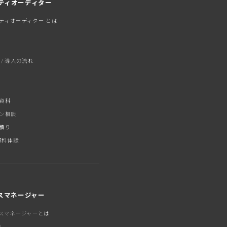
ティオーディター
ティオーディター とは
 / 導入の流れ
資料
ン相談
積り
無料体験
セスマネージャー
セスマネージャーとは
能