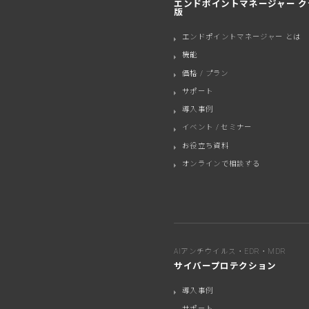
エンドポイントマネージャー ク
版
エンドポイントマネージャー とは
機能
価格 / プラン
サポート
導入事例
イベント / セミナー
お役立ち資料
オンラインで相談する
AIアンチウイルス・EDR・MDR
サイバープロテクション
導入事例
サポート