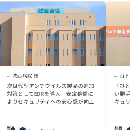
城西病院 様
山下
次世代型アンチウイルス製品の追加
「ひ
対策としてEDRを導入 安定稼働に
い勝
よりセキュリティへの安心感が向上
キュ
製品：
製品：