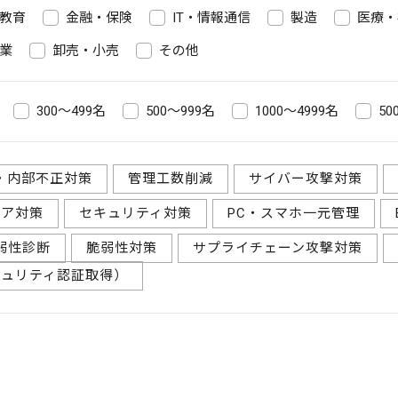
教育
金融・保険
IT・情報通信
製造
医療・
業
卸売・小売
その他
300～499名
500～999名
1000～4999名
50
・内部不正対策
管理工数削減
サイバー攻撃対策
ェア対策
セキュリティ対策
PC・スマホ一元管理
弱性診断
脆弱性対策
サプライチェーン攻撃対策
キュリティ認証取得）