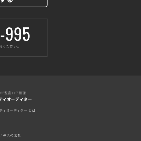
-995
ご利用ください。
ft 365監査ログ管理
ティオーディター
ティオーディター とは
 / 導入の流れ