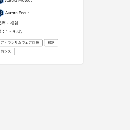
医療・福祉
模：
1～99名
ェア・ランサムウェア対策
EDR
の情シス