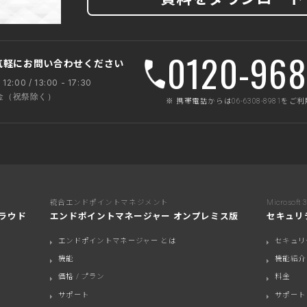
0120-968
気軽にお問い合わせください
 12:00 / 13:00 - 17:30
 金（祝祭除く）
※ 携帯電話からは06-6308-8981を
統合エンドポイントマネジメント
Microso
ラウド
エンドポイントマネージャー オンプレミス版
セキュリ
エンドポイントマネージャー とは
セキュリ
機能
機能紹介
価格 / プラン
料金
サポート
サポート