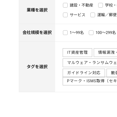
建設・不動産
学校・
業種を選択
サービス
運輸／郵便
会社規模を選択
1～99名
100～299名
IT資産管理
情報漏洩
マルウェア・ランサムウ
タグを選択
ガイドライン対応
脆
Pマーク・ISMS取得（セ